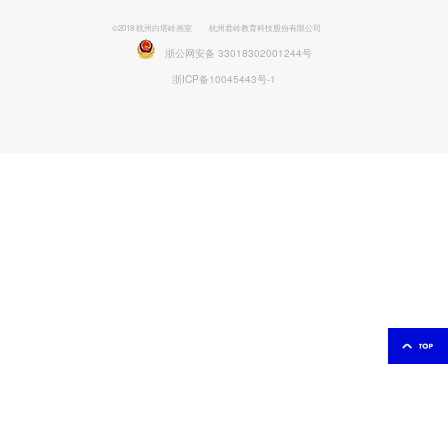
©2018 杭州白塔岭画室
杭州君岭教育科技股份有限公司
浙公网安备 33018302001244号
浙ICP备10045443号-1