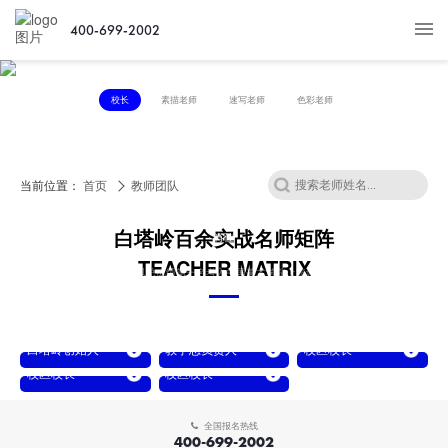
400-699-2002
校长
素描老师
速写老师
色彩老师
BAITALING
TEACHER
FORCE
CATALOG
当前位置：
首页
教师团队
白塔岭青铜战马奖
明星教师荣誉榜
白塔岭百余实战名师矩阵
肖佳
TEACHER MATRIX
2002年以总成绩第一名考入中国美术学院上海设计学院
白塔岭画室联合创始人、董事长
© 2018 Dreamlink
白塔岭创始人
教学总负责人
校区校长
萧君
萧佳
万友良
校区校长
校区校长
XIAOJUN
XIAOJIA
WANYOULIANG
李帅星
刘海刚
LISHUAIXING
LIUHAIGANG
全国报名热线
400-699-2002