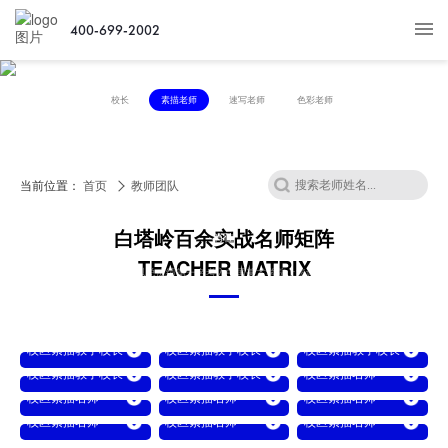
400-699-2002
校长
素描老师
速写老师
色彩老师
BAITALING
TEACHER
FORCE
CATALOG
当前位置：
首页
教师团队
白塔岭青铜战马奖
明星教师荣誉榜
白塔岭百余实战名师矩阵
肖佳
TEACHER MATRIX
2002年以总成绩第一名考入中国美术学院上海设计学院
白塔岭画室联合创始人、董事长
© 2018 Dreamlink
校区素描教学校长
校区素描教学校长
校区素描教学校长
张宗武
张明亮
徐作东
校区素描教学校长
校区素描教学校长
校区素描名师
ZHANGZONGWU
ZHANGMINGLIANG
XUZUODONG
张爱阳
朱秉畑
郑凯鹏
校区素描名师
校区素描名师
校区素描名师
ZHANGAIYANG
ZHUBINGTIAN
ZHENGKAIPENG
任小豪
路朝扬
吕越锋
校区素描名师
校区素描名师
校区素描名师
RENXIAOHAO
LUCHAOYANG
LUYUEFENG
李陵
毕靖雯
杨余浩