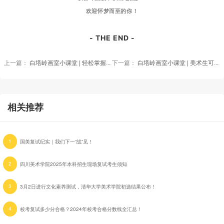
欢迎怀梦而至的你！
- THE END -
上一篇：
白塔岭画室小课堂 | 轻松掌握美术艺考之美术学浅析
下一篇：
白塔岭画室小课堂 | 美术生可以报考的其他专业之动画
相关推荐
1
国美复试纪实｜我们下一“战”见！
2
四川美术学院2025年本科招生现场复试考生须知
3
3月2日进行文化素养测试，清华大学美术学院初选结果公布！
4
校考复试多少分合格？2024年校考合格分数线全汇总！