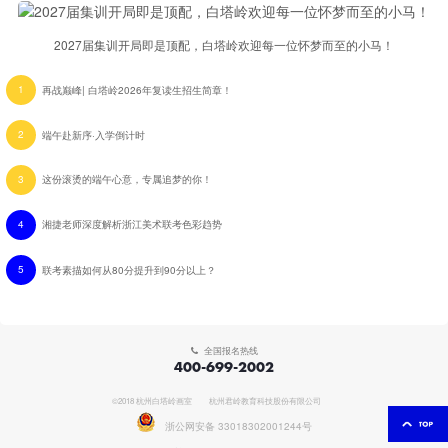
2027届集训开局即是顶配，白塔岭欢迎每一位怀梦而至的小马！
1
再战巅峰| 白塔岭2026年复读生招生简章！
2
端午赴新序·入学倒计时
3
这份滚烫的端午心意，专属追梦的你！
4
湘捷老师深度解析浙江美术联考色彩趋势
5
联考素描如何从80分提升到90分以上？
全国报名热线
400-699-2002
©2018 杭州白塔岭画室
杭州君岭教育科技股份有限公司
浙公网安备 33018302001244号