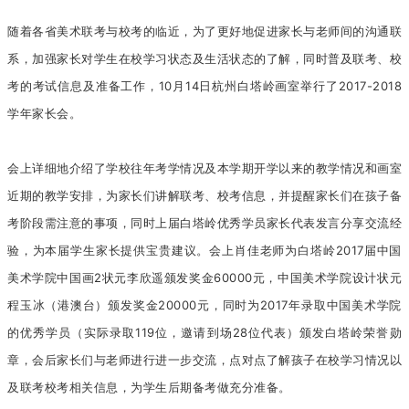
随着各省美术联考与校考的临近，为了更好地促进家长与老师间的沟通联
系，加强家长对学生在校学习状态及生活状态的了解，同时普及联考、校
考的考试信息及准备工作，10月14日杭州白塔岭画室举行了2017-2018
学年家长会。
会上详细地介绍了学校往年考学情况及本学期开学以来的教学情况和画室
近期的教学安排，为家长们讲解联考、校考信息，并提醒家长们在孩子备
考阶段需注意的事项，同时上届白塔岭优秀学员家长代表发言分享交流经
验，为本届学生家长提供宝贵建议。会上肖佳老师为白塔岭2017届中国
美术学院中国画2状元李欣遥颁发奖金60000元，中国美术学院设计状元
程玉冰（港澳台）颁发奖金20000元，同时为2017年录取中国美术学院
的优秀学员（实际录取119位，邀请到场28位代表）颁发白塔岭荣誉勋
章，会后家长们与老师进行进一步交流，点对点了解孩子在校学习情况以
及联考校考相关信息，为学生后期备考做充分准备。