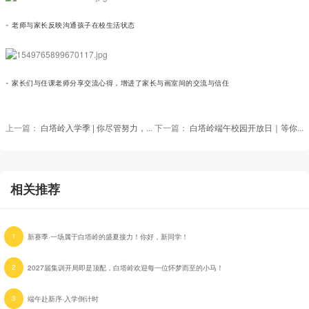
- 老师与家长反映沟通孩子在校生活状态
- 家长们与任课老师分享交流心得，增进了家长与画室间的交流与信任
上一篇：
白塔岭入学季 | 你尽管努力，剩下的交给我们！
下一篇：
白塔岭端午校园开放日｜等你来打卡！
相关推荐
1
新赛季·一场属于白塔岭的盛夏接力！你好，新同学！
2
2027届集训开局即是顶配，白塔岭欢迎每一位怀梦而至的小马！
3
端午赴新序·入学倒计时