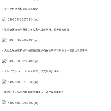
- 每一个信息家长们都认真聆听
- 双流校区校长朱秉畑为各位家长讲解联考、校考相关信息
- 天空之城校区校长刘海刚提醒家长们在孩子学习和备考中需要注意的事项
- 上届优秀学员王一舒家长发言分享交流宝贵经验
- 两位校长现场为白塔岭两位国美状元颁发现金奖励！