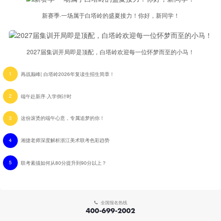
新赛季·一场属于白塔岭的盛夏接力！你好，新同学！
2027届集训开局即是顶配，白塔岭欢迎每一位怀梦而至的小马！
1
再战巅峰| 白塔岭2026年复读生招生简章！
2
端午赴新序·入学倒计时
3
这份滚烫的端午心意，专属追梦的你！
4
湘捷老师深度解析浙江美术联考色彩趋势
5
联考素描如何从80分提升到90分以上？
全国报名热线
400-699-2002