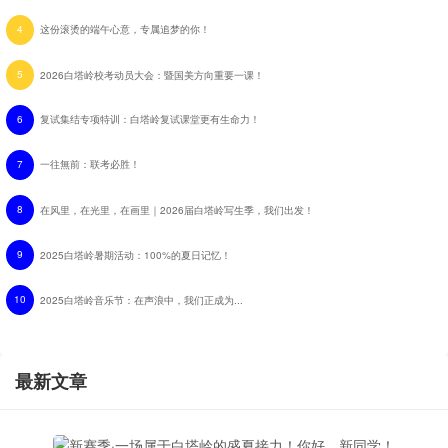
4
这份滚烫的端午心意，专属追梦的你！
5
2026白塔岭校考动员大会：暨国美方向重要一课！
6
复试集结专项特训：白塔岭复试课堂更有生命力！
7
一往無前：联考必胜！
8
在风里，在光里，在画里｜2026届白塔岭写生季，我们出发！
9
2025白塔岭暑期活动：100%的夏日记忆！
10
2025白塔岭音乐节：在声浪中，我们正成为...
最新文章