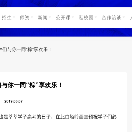
招生
师资
新闻
公开课
逛校园
合作洽谈
生们与你一同“粽”享欢乐！
们与你一同“粽”享欢乐！
2019.06.07
也是莘莘学子高考的日子，在此
白塔岭画室
预祝学子们必