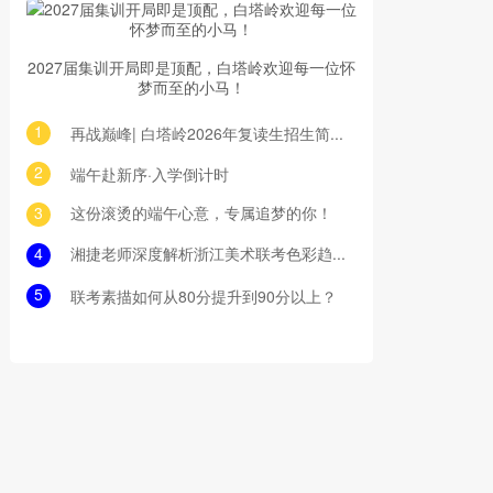
2027届集训开局即是顶配，白塔岭欢迎每一位怀
梦而至的小马！
1
再战巅峰| 白塔岭2026年复读生招生简章！
2
端午赴新序·入学倒计时
3
这份滚烫的端午心意，专属追梦的你！
4
湘捷老师深度解析浙江美术联考色彩趋势
5
联考素描如何从80分提升到90分以上？