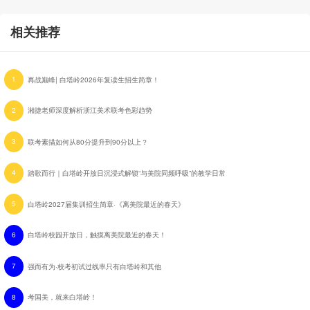
相关推荐
1
再战巅峰| 白塔岭2026年复读生招生简章！
2
湘捷老师深度解析浙江美术联考色彩趋势
3
联考素描如何从80分提升到90分以上？
4
踏歌而行｜白塔岭开放日沉浸式解锁“与美院同频呼吸”的教学日常
5
白塔岭2027届集训招生简章·《离美院最近的春天》
6
白塔岭校园开放日，触摸离美院最近的春天！
7
强而有为·校考初试过线率只有白塔岭和其他
8
考国美，就来白塔岭！