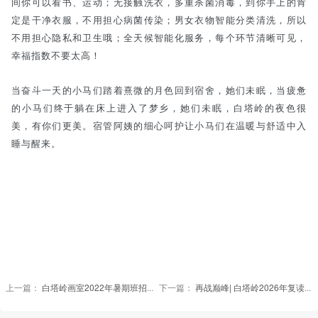
间你可以看书、运动；无接触洗衣，多重杀菌消毒，到你手上的肯
定是干净衣服，不用担心病菌传染；男女衣物智能分类清洗，所以
不用担心隐私和卫生哦；全天候智能化服务，每个环节清晰可见，
幸福指数不要太高！
当奋斗一天的小马们踏着熹微的月色回到宿舍，她们未眠，当疲惫
的小马们终于躺在床上进入了梦乡，她们未眠，白塔岭的夜色很
美，有你们更美。宿管阿姨的细心呵护让小马们在温暖与舒适中入
睡与醒来。
上一篇：
白塔岭画室2022年暑期班招生简章 | 心之所“暑”，梦之所往
下一篇：
再战巅峰| 白塔岭2026年复读生招生简章！