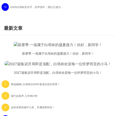
10
2025白塔岭音乐节：在声浪中，我们正成为...
最新文章
新赛季·一场属于白塔岭的盛夏接力！你好，新同学！
2027届集训开局即是顶配，白塔岭欢迎每一位怀梦而至的小马！
1
再战巅峰| 白塔岭2026年复读生招生简章！
2
端午赴新序·入学倒计时
3
这份滚烫的端午心意，专属追梦的你！