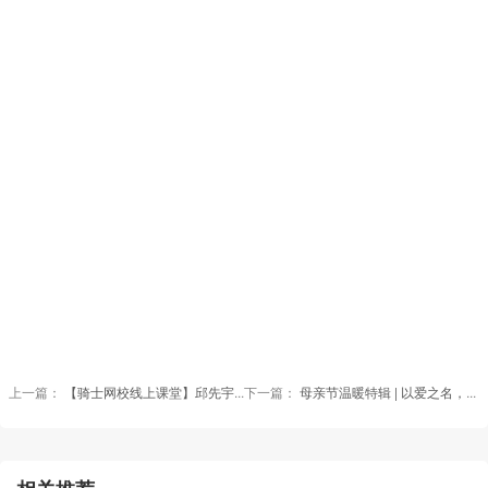
上一篇：
【骑士网校线上课堂】邱先宇素描直播LIVE开始
下一篇：
母亲节温暖特辑 | 以爱之名，带你寻找记忆中妈妈的味道！（文末有