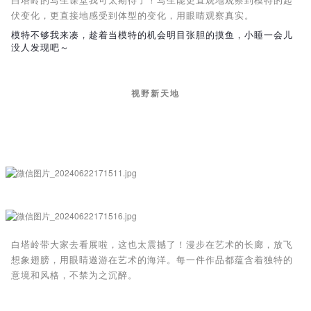
白塔岭的写生课堂我可太期待了！写生能更直观地观察到模特的起
伏变化，更直接地感受到体型的变化，用眼睛观察真实。
模特不够我来凑，趁着当模特的机会明目张胆的摸鱼，小睡一会儿
没人发现吧～
视野新天地
白塔岭带大家去看展啦，这也太震撼了！漫步在艺术的长廊，放飞
想象翅膀，用眼睛遨游在艺术的海洋。每一件作品都蕴含着独特的
意境和风格，不禁为之沉醉。