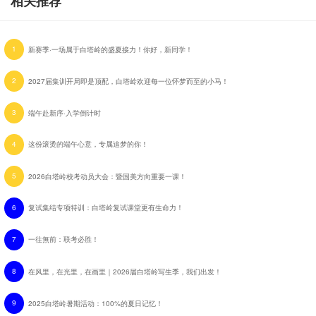
相关推荐
1
新赛季·一场属于白塔岭的盛夏接力！你好，新同学！
2
2027届集训开局即是顶配，白塔岭欢迎每一位怀梦而至的小马！
3
端午赴新序·入学倒计时
4
这份滚烫的端午心意，专属追梦的你！
5
2026白塔岭校考动员大会：暨国美方向重要一课！
6
复试集结专项特训：白塔岭复试课堂更有生命力！
7
一往無前：联考必胜！
8
在风里，在光里，在画里｜2026届白塔岭写生季，我们出发！
9
2025白塔岭暑期活动：100%的夏日记忆！