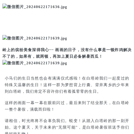
岭上的缤纷美食深得我心~~ 画画的日子，没有什么事是一顿炸鸡解决
不了的，如果有，就两顿，再加上夏日必备解暑西瓜！
小马们的生日当然也会有满满仪式感啦！在白塔岭我们一起度过的
特殊又温馨的生日！这样一群为梦想背上行囊、背井离乡的少年来
到白塔岭，我们肯定不容许你们有着孤零零的生日。
这样的画面一幕一幕在眼前闪过，最后来到了结业那天，在白塔岭
一整个暑假，满载而归啦！
请相信，时光终将不会辜负我们。蜕变！从踏入白塔岭的那一刻开
始。
这个夏天，关于未来的“无限可能”，是白塔岭暑假班送予你们
最好的礼物！