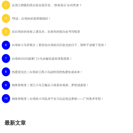
3
从浙江榜眼到高分段全面开花，“群体高分”从何而来？
4
TA说：白塔岭的老师都很好！
5
在白塔岭的坐标上遇见光，在画布的留白处书写蜕变
6
白塔岭小马罗棋文｜那些在白塔岭闪闪发光的日子，我终于读懂了坚持！
7
白塔岭2025届澳门小马佘敏钰提前录取国美！
8
热爱是信念 | 白塔岭江西小马赵梓玥把热爱绘成未来！
9
独角兽蜕变｜浙江小马王畅从小就喜欢画画，梦想成真啦！
10
独角兽蜕变｜白塔岭小马阮卓宁全力以赴抵达梦校——广州美术学院！
最新文章