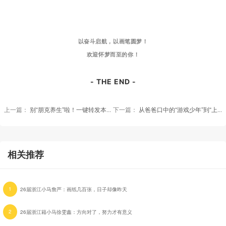
以奋斗启航，以画笔圆梦！
欢迎怀梦而至的你！
- THE END -
上一篇：
别“朋克养生”啦！一键转发本篇「入秋饮食小贴士」至家族群！
下一篇：
从爸爸口中的“游戏少年”到“上进小伙”，广东小马冯瑞奇重启人生
相关推荐
1
26届浙江小马詹严：画纸几百张，日子却像昨天
2
26届浙江籍小马徐雯鑫：方向对了，努力才有意义