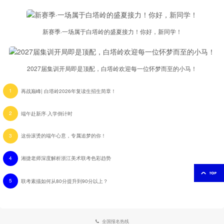
新赛季·一场属于白塔岭的盛夏接力！你好，新同学！
2027届集训开局即是顶配，白塔岭欢迎每一位怀梦而至的小马！
1
再战巅峰| 白塔岭2026年复读生招生简章！
2
端午赴新序·入学倒计时
3
这份滚烫的端午心意，专属追梦的你！
4
湘捷老师深度解析浙江美术联考色彩趋势
5
联考素描如何从80分提升到90分以上？
全国报名热线