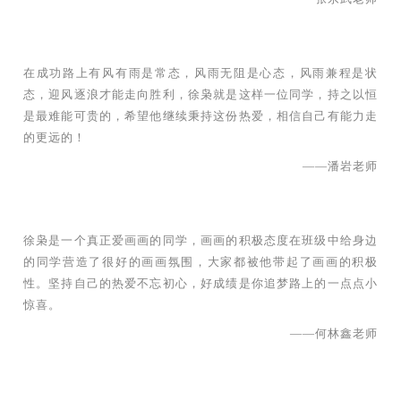
在成功路上有风有雨是常态，风雨无阻是心态，风雨兼程是状
态，迎风逐浪才能走向胜利，徐枭就是这样一位同学，持之以恒
是最难能可贵的，希望他继续秉持这份热爱，相信自己有能力走
的更远的！
——潘岩老师
徐枭是一个真正爱画画的同学，画画的积极态度在班级中给身边
的同学营造了很好的画画氛围，大家都被他带起了画画的积极
性。坚持自己的热爱不忘初心，好成绩是你追梦路上的一点点小
惊喜。
——何林鑫老师