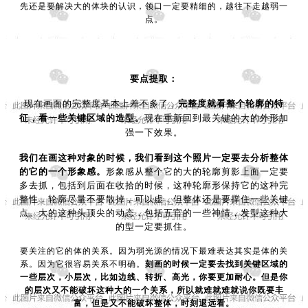
先还是要解决大的体块的认识，领口一定要精细的，越往下走越弱一
点。
要点提取：
现在画面的完整度基本上差不多了，
完整度就看整个轮廓的特
征，看一些关键区域的造型。
现在重新回到最关键的大的外形加
强一下效果。
我们在画这种对象的时候，我们看到这个照片一定要去分析整体
的它的一个形象感。
形象感从整个它的大的轮廓剪影上面一定要
多去抓，包括到后面在收拾的时候，这种轮廓形保持它的这种完
整性，轮廓尽量不要散掉，可以虚，但整体还是要撑住一些关键
点。大的这种头顶尖的动态，包括五官的一些神情，发型这种大
的型一定要抓住。
要关注的它的体的关系。因为弱光源的情况下最难表达其实是体的关
系。因为它很容易关系不明确。
刻画的时候一定要去找到关键区域的
一些层次，小层次，比如边线、转折、高光，你要更加耐心。但是你
的层次又不能破坏这种大的一个关系，所以就难就难就说你既要丰
富，但是又不能破坏整体，时刻退远看。