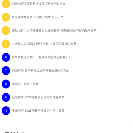
2
湘捷老师深度解析浙江美术联考色彩趋势
3
联考素描如何从80分提升到90分以上？
4
踏歌而行｜白塔岭开放日沉浸式解锁“与美院同频呼吸”的教学日常
5
白塔岭2027届集训招生简章·《离美院最近的春天》
6
白塔岭校园开放日，触摸离美院最近的春天！
7
强而有为·校考初试过线率只有白塔岭和其他
8
考国美，就来白塔岭！
9
發光的塔·2026届校考设计方向招生简章
10
發光的塔·2026届校考图媒方向招生简章