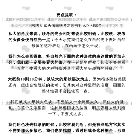
要点提取：
校考初试头像跟联考之间有什么区别呢？
从大的角度来说，联考的光会相对来说比较明确，比较硬。校考
的头像会便自然光一点；
今天示范我们怎么在自然光下做出自然
形体的这种表达，在画面中怎么呈现。
我们怎么去画得像，将自然光下面的这种形体的表达做的更加充
分，我们就一定要去看大的形。
在一开始的时候，其实不要去看
五官，要看大的这种剪影外形，看大的头颈肩的特征。
大概前10到20分钟，以较大的形状层次为主。
因为很多院校美院
还有一些综合性院校的校考，它其实对这种造型的准度，画面的
整体性要求会比较高一点。
我们就找大形状大色块，不要陷入一个局部太久，抓住大的感
觉。在整个关系里面，这种局部团块的位置，明度强度大致判断
一下，不要找太多。
我们用色块去找形的时候，比较容易判断，但是有些地方它其实
不需要那么多颜色，我们也要找型，通过用线条这种围合，形成