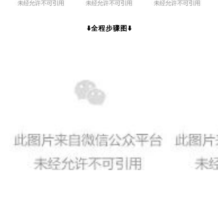
⬇️全程步骤图⬇️