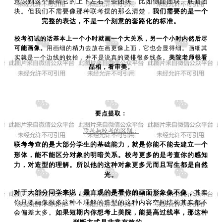
意识到这个眼睛它的上下左右一些团块，比如侧面团块、底面团
块。但我们不需要像那种联考摆的那么清楚，
我们需要的是一个
完整的表达，不是一个刻意的套路化的标准。
校考初试的话基本上一个小时就画一个大关系，另一个小时内然后尽
可能画像。
用画细的精力去放在画更像上面，它也会显得细。画细其
实就是一个边线的收拾，并不是说真的要排很多线条。
美院老师很看
品相，看审美。
要点提取：
联考与校考的区别：
联考考查的是大部分学生的基础能力，就是你能不能去建立一个
形体，能不能区分对象的明暗关系。校考更多的是考查你的感知
力，对造型的理解。所以他的这种对象更多元而且写生都是自然
光。
对于大部分同学来说，最直观的是看你的画面形象像不像，
其实
你只要画像很多这种不理解的造型的这种内容空间结构其实都不
会偏差太多。
如果短期内你想考上美院，能提高过线率，那这种