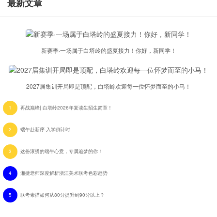
最新文章
新赛季·一场属于白塔岭的盛夏接力！你好，新同学！
2027届集训开局即是顶配，白塔岭欢迎每一位怀梦而至的小马！
1
再战巅峰| 白塔岭2026年复读生招生简章！
2
端午赴新序·入学倒计时
3
这份滚烫的端午心意，专属追梦的你！
4
湘捷老师深度解析浙江美术联考色彩趋势
5
联考素描如何从80分提升到90分以上？