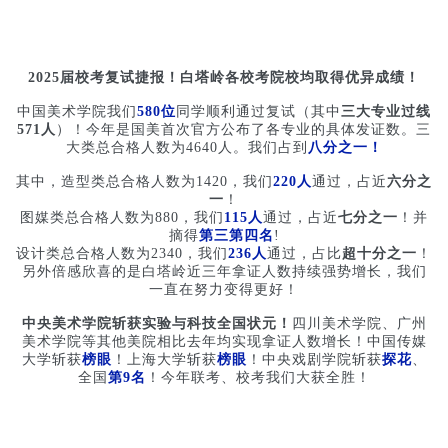
2025届校考复试捷报！白塔岭各校考院校均取得优异成绩！
中国美术学院我们
580位
同学顺利通过复试（其中
三大专业过线
571人
）！今年是国美首次官方公布了各专业的具体发证数。三
大类总合格人数为4640人。我们占到
八分之一！
其中，造型类总合格人数为1420，我们
220人
通过，占近
六分之
一
！
图媒类总合格人数为880，我们
115人
通过，占近
七分之一
！并
摘得
第三第四名
!
设计类总合格人数为2340，我们
236人
通过，占比
超十分之一
！
另外倍感欣喜的是白塔岭近三年拿证人数持续强势增长，我们
一直在努力变得更好！
中央美术学院斩获实验与科技全国状元！
四川美术学院、广州
美术学院等其他美院相比去年均实现拿证人数增长！中国传媒
大学斩获
榜眼
！上海大学斩获
榜眼
！中央戏剧学院斩获
探花
、
全国
第9名
！今年联考、校考我们大获全胜！