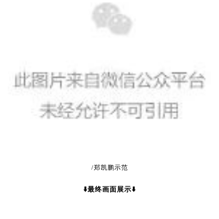
/
郑凯鹏
示范
⬇️最终画面展示⬇️