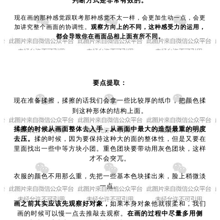
判断方式是非常有效的。
现在画的那种感觉跟联考那种感觉不太一样，会更加生动一点，会更
加讲究整个画面的协调性。
观察方向上的不同，这种感受力的运用，
都会导致你在画面品相上面有所不同。
要点提取：
现在准备揉擦，揉擦的话我们会拿一些比较厚的纸巾，把颜色揉
到这种形体的结构上面。
揉擦的时候从画面整体去入手，从画面中最大的造型最重的明度
去压。
揉的时候，因为要保持这种大的面的整体性，但是又要在
里面找出一些中等方块小团。重色团块要带动用灰色团块，这样
才不会突兀。
衣服的颜色不用那么重，先把一些基本色块揉出来，脸上稍微淡
一点。
画之前其实应该先观察好对象，
如果
本身对象他就很柔和，我们
画的时候可以慢一点去推敲去观察。
在画的过程中尽量多用侧