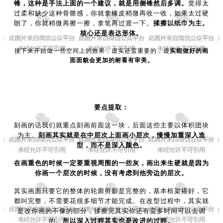
锋，这种是手法上面的一个建议，就是用侧锋然后多调。
觉得太
过柔和缺少这种骨骼感，你就拿橡皮稍微再收一收，如果太过硬
朗了，你就稍微再擦一擦，拿笔再过渡一下。
揉擦以纸巾为主。
核心还是表达形体。
接下来开始做一些空间上的效果，虚实还蛮重要的，虚
实能做好的画
面面貌会更加的耐看有审美。
要点提取：
刻画的话我们就重点刻画前面这一块，后面这些主要以体积团块
为主。
刻画其实就是在中层次上面画小层次，慢慢加重深入造
型，而不是深入颜色。
在画重色的时候一定要重视周围的一些灰，画出来生硬就是因为
你画一个层次的时候，没有考虑到他旁边的层次。
其实画面只要它的整体的轮廓剪影是完整的，基本框架搭好，它
都叫完整，不需要花很多细节才能完成。在改型过程中，其实就
是改你画的不像的部分，揉擦完其实你还有蛮多时间可以去调
的。
所以深入过程其实也是改进的过程。